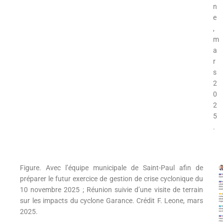
n
e
,
m
a
r
s
2
0
2
5
.
Figure. Avec l’équipe municipale de Saint-Paul afin de
préparer le futur exercice de gestion de crise cyclonique du
10 novembre 2025 ; Réunion suivie d’une visite de terrain
sur les impacts du cyclone Garance. Crédit F. Leone, mars
2025.