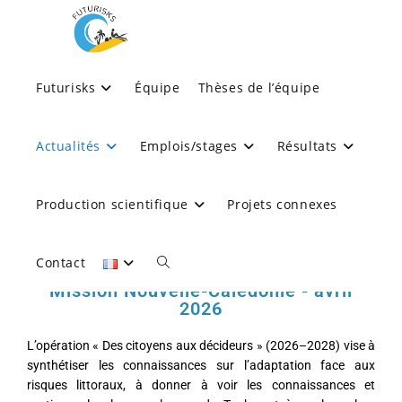
WP5 : Appui à la prise 
Futurisks
Équipe
Thèses de l’équipe
décision, science citoyen
Actualités
Emplois/stages
Résultats
dissémination
Production scientifique
Projets connexes
>
Actualités
>
WP5 : Appui à la prise de décision, science citoyenne 
Contact
Mission Nouvelle-Calédonie - avril
2026
L’opération « Des citoyens aux décideurs » (2026–2028) vise à
synthétiser les connaissances sur l’adaptation face aux
risques littoraux, à donner à voir les connaissances et