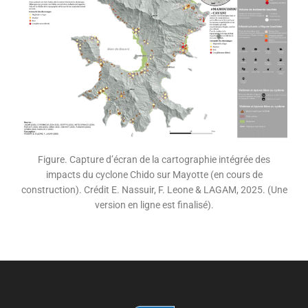
Figure. Capture d’écran de la cartographie intégrée des
impacts du cyclone Chido sur Mayotte (en cours de
construction). Crédit E. Nassuir, F. Leone & LAGAM, 2025. (Une
version en ligne est finalisé).