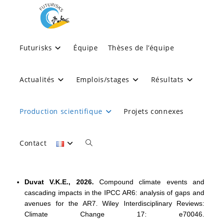
2026
Futurisks
Équipe
Thèses de l’équipe
>
Production scientifique
>
2026
Actualités
Emplois/stages
Résultats
Production scientifique
Projets connexes
Publications scientifiques
Articles scientifiques dans des revues
Contact
nationales et internationales à comité
de lecture
Duvat V.K.E., 2026.
Compound climate events and
cascading impacts in the IPCC AR6: analysis of gaps and
avenues for the AR7. Wiley Interdisciplinary Reviews:
Climate Change 17: e70046.