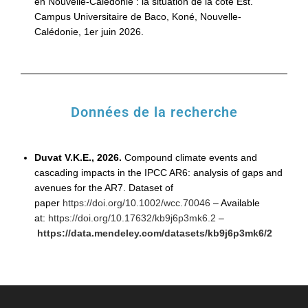
en Nouvelle-Calédonie : la situation de la côte Est.
Campus Universitaire de Baco, Koné, Nouvelle-
Calédonie, 1er
juin 2026
.
Données de la recherche
Duvat V.K.E., 2026.
Compound climate events and
cascading impacts in the IPCC AR6: analysis of gaps and
avenues for the AR7. Dataset of
paper
https://doi.org/10.1002/wcc.70046
– Available
at:
https://doi.org/10.17632/kb9j6p3mk6.2
–
https://data.mendeley.com/datasets/kb9j6p3mk6/2