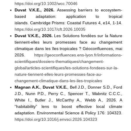
https://doi.org/10.1002/wcc.70046
Duvat V.K.E., 2026.
Assessing barriers to ecosystem-
based adaptation: application to tropical
islands. Cambridge Prisms: Coastal Futures 4, e14, 1-14.
https://doi.org/10.1017/cft.2026.10035
Duvat V.K.E., 2026.
Les Solutions fondées sur la Nature
tiennent-elles leurs promesses face au changement
climatique dans les îles tropicales ? Géoconfluences,
mai
2026
.
https://geoconfluences.ens-lyon.fr/informations-
scientifiques/dossiers-thematiques/changement-
global/articles-scientifiques/les-solutions-fondees-sur-la-
nature-tiennent-elles-leurs-promesses-face-au-
changement-climatique-dans-les-iles-tropicales
Magnan A.K.
,
Duvat V.K.E.
, Bell J.D., Donner S.D., Ford
J.D., Nunn P.D., Perry C., Spencer T., Wabnitz C.C.C.,
White I., Butler J., McCarthy A., Webb A., 2026. A
“habitability” lens to boost effective local climate
adaptation. Environmental Science & Policy 176: 104323.
https://doi.org/10.1016/j.envsci.2026.104323